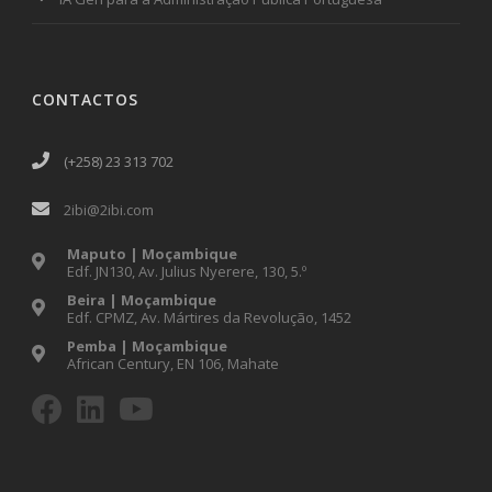
CONTACTOS
(+258) 23 313 702
2ibi@2ibi.com
Maputo | Moçambique
Edf. JN130, Av. Julius Nyerere, 130, 5.º
Beira | Moçambique
Edf. CPMZ, Av. Mártires da Revolução, 1452
Pemba | Moçambique
African Century, EN 106, Mahate