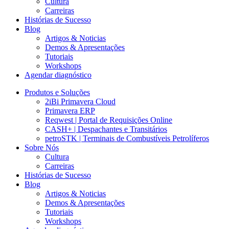
Cultura
Carreiras
Histórias de Sucesso
Blog
Artigos & Noticias
Demos & Apresentações
Tutoriais
Workshops
Agendar diagnóstico
Produtos e Soluções
2iBi Primavera Cloud
Primavera ERP
Reqwest | Portal de Requisições Online
CASH+ | Despachantes e Transitários
petroSTK | Terminais de Combustíveis Petrolíferos
Sobre Nós
Cultura
Carreiras
Histórias de Sucesso
Blog
Artigos & Noticias
Demos & Apresentações
Tutoriais
Workshops