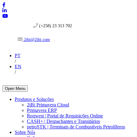
(+258) 23 313 702
2ibi@2ibi.com
PT
/
EN
/
Open Menu
Produtos e Soluções
2iBi Primavera Cloud
Primavera ERP
Reqwest | Portal de Requisições Online
CASH+ | Despachantes e Transitários
petroSTK | Terminais de Combustíveis Petrolíferos
Sobre Nós