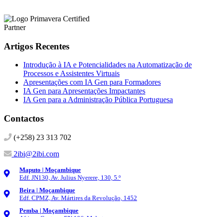
Artigos Recentes
Introdução à IA e Potencialidades na Automatização de
Processos e Assistentes Virtuais
Apresentações com IA Gen para Formadores
IA Gen para Apresentações Impactantes
IA Gen para a Administração Pública Portuguesa
Contactos
(+258) 23 313 702
2ibi@2ibi.com
Maputo | Moçambique
Edf. JN130, Av. Julius Nyerere, 130, 5.º
Beira | Moçambique
Edf. CPMZ, Av. Mártires da Revolução, 1452
Pemba | Moçambique