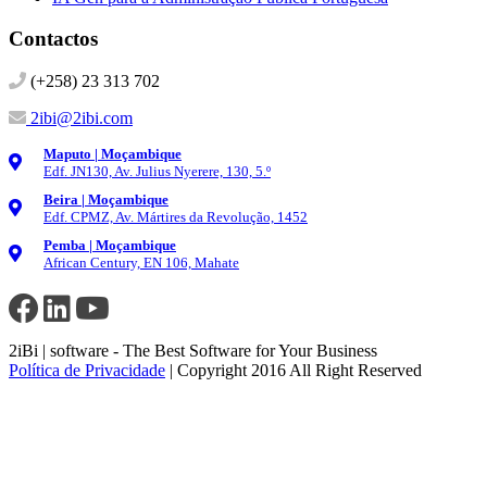
Contactos
(+258) 23 313 702
2ibi@2ibi.com
Maputo | Moçambique
Edf. JN130, Av. Julius Nyerere, 130, 5.º
Beira | Moçambique
Edf. CPMZ, Av. Mártires da Revolução, 1452
Pemba | Moçambique
African Century, EN 106, Mahate
2iBi | software - The Best Software for Your Business
Política de Privacidade
| Copyright 2016 All Right Reserved