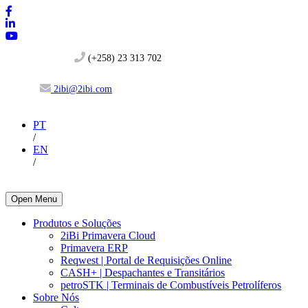
(+258) 23 313 702
2ibi@2ibi.com
PT
/
EN
/
Open Menu
Produtos e Soluções
2iBi Primavera Cloud
Primavera ERP
Reqwest | Portal de Requisições Online
CASH+ | Despachantes e Transitários
petroSTK | Terminais de Combustíveis Petrolíferos
Sobre Nós