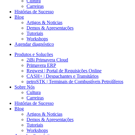
Cultura
Carreiras
Histórias de Sucesso
Blog
Artigos & Noticias
Demos & Apresentações
Tutoriais
Workshops
Agendar diagnóstico
Produtos e Soluções
2iBi Primavera Cloud
Primavera ERP
Reqwest | Portal de Requisições Online
CASH+ | Despachantes e Transitários
petroSTK | Terminais de Combustíveis Petrolíferos
Sobre Nós
Cultura
Carreiras
Histórias de Sucesso
Blog
Artigos & Noticias
Demos & Apresentações
Tutoriais
Workshops