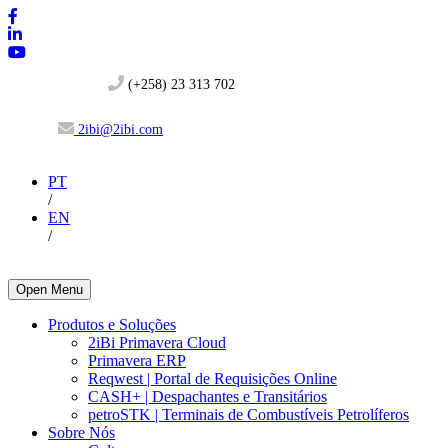
(+258) 23 313 702
2ibi@2ibi.com
PT
/
EN
/
Open Menu
Produtos e Soluções
2iBi Primavera Cloud
Primavera ERP
Reqwest | Portal de Requisições Online
CASH+ | Despachantes e Transitários
petroSTK | Terminais de Combustíveis Petrolíferos
Sobre Nós