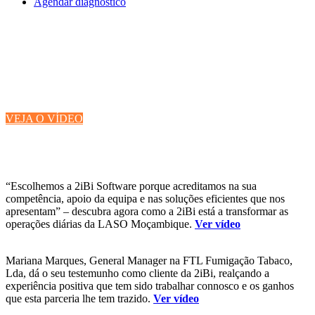
Agendar diagnóstico
COMO É SER
CLIENTE DA 2iBi?
“Confiança, resultados, melhoria, satisfação, afinidade”:
não são as nossas palavras, são as dos nossos clientes.
VEJA O VÍDEO
“Escolhemos a 2iBi Software porque acreditamos na sua
competência, apoio da equipa e nas soluções eficientes que nos
apresentam” – descubra agora como a 2iBi está a transformar as
operações diárias da LASO Moçambique.
Ver vídeo
Mariana Marques, General Manager na FTL Fumigação Tabaco,
Lda, dá o seu testemunho como cliente da 2iBi, realçando a
experiência positiva que tem sido trabalhar connosco e os ganhos
que esta parceria lhe tem trazido.
Ver vídeo