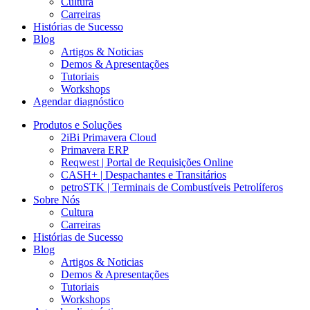
Cultura
Carreiras
Histórias de Sucesso
Blog
Artigos & Noticias
Demos & Apresentações
Tutoriais
Workshops
Agendar diagnóstico
Produtos e Soluções
2iBi Primavera Cloud
Primavera ERP
Reqwest | Portal de Requisições Online
CASH+ | Despachantes e Transitários
petroSTK | Terminais de Combustíveis Petrolíferos
Sobre Nós
Cultura
Carreiras
Histórias de Sucesso
Blog
Artigos & Noticias
Demos & Apresentações
Tutoriais
Workshops