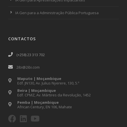
IA Gen para Apresentações Impactantes
IA Gen para a Administração Pública Portuguesa
CONTACTOS
(+258) 23 313 702
2ibi@2ibi.com
Maputo | Moçambique
Edf. JN130, Av. Julius Nyerere, 130, 5.º
Beira | Moçambique
Edf. CPMZ, Av. Mártires da Revolução, 1452
Pemba | Moçambique
African Century, EN 106, Mahate