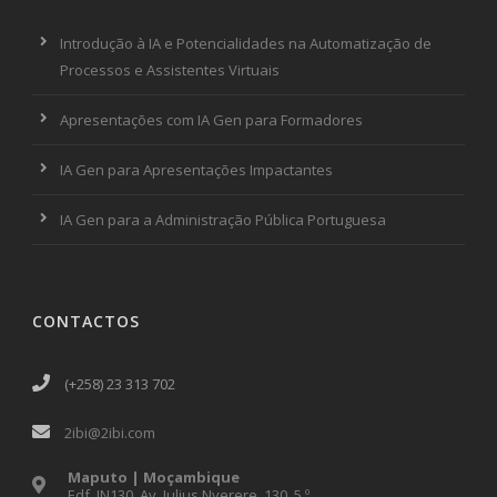
Introdução à IA e Potencialidades na Automatização de
Processos e Assistentes Virtuais
Apresentações com IA Gen para Formadores
IA Gen para Apresentações Impactantes
IA Gen para a Administração Pública Portuguesa
CONTACTOS
(+258) 23 313 702
2ibi@2ibi.com
Maputo | Moçambique
Edf. JN130, Av. Julius Nyerere, 130, 5.º