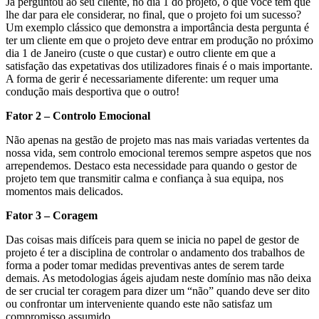
Já perguntou ao seu cliente, no dia 1 do projeto, o que você tem que
lhe dar para ele considerar, no final, que o projeto foi um sucesso?
Um exemplo clássico que demonstra a importância desta pergunta é
ter um cliente em que o projeto deve entrar em produção no próximo
dia 1 de Janeiro (custe o que custar) e outro cliente em que a
satisfação das expetativas dos utilizadores finais é o mais importante.
A forma de gerir é necessariamente diferente: um requer uma
condução mais desportiva que o outro!
Fator 2 – Controlo Emocional
Não apenas na gestão de projeto mas nas mais variadas vertentes da
nossa vida, sem controlo emocional teremos sempre aspetos que nos
arrependemos. Destaco esta necessidade para quando o gestor de
projeto tem que transmitir calma e confiança à sua equipa, nos
momentos mais delicados.
Fator 3 – Coragem
Das coisas mais difíceis para quem se inicia no papel de gestor de
projeto é ter a disciplina de controlar o andamento dos trabalhos de
forma a poder tomar medidas preventivas antes de serem tarde
demais. As metodologias ágeis ajudam neste domínio mas não deixa
de ser crucial ter coragem para dizer um “não” quando deve ser dito
ou confrontar um interveniente quando este não satisfaz um
compromisso assumido.