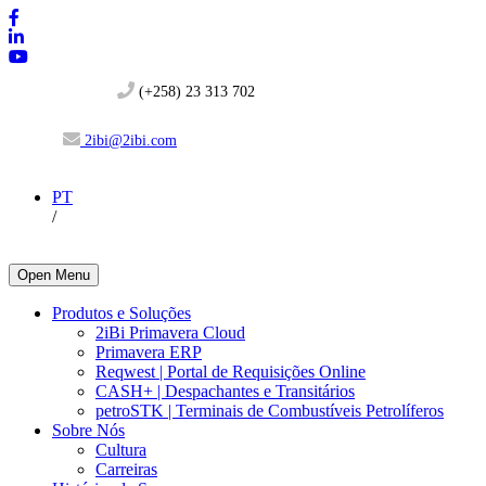
(+258) 23 313 702
2ibi@2ibi.com
PT
/
Open Menu
Produtos e Soluções
2iBi Primavera Cloud
Primavera ERP
Reqwest | Portal de Requisições Online
CASH+ | Despachantes e Transitários
petroSTK | Terminais de Combustíveis Petrolíferos
Sobre Nós
Cultura
Carreiras