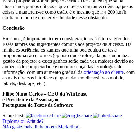
Para o próprio gestor de projeto é crucial ter alguém que saiba
“tocar” nos pontos críticos e que o avise, com antecedência, que as
coisas a manterem-se como estão, é o mesmo que ir a 200 km/h
contra um muro e não ter visibilidade desse obstáculo.
Conclusão
Em suma, é importante ter em consideração os 5 fatores referidos.
Esses fatores são ingredientes comuns aos projetos de sucesso. Da
minha experiência, os ganhos que uma boa equipa de teste
proporciona são enormes (opinião que é reforçada por quem faz a
gestão de projeto) e esses ganhos serão cada vez maiores devido ao
aumento de complexidade e omnipresença das tecnologias de
informação, com um aumento gradual da
orientação ao cliente
, com
as mais diversas interfaces (suportadas em dispositivos mobile,
tablets, desktops, etc.).
Filipe Nuno Carlos – CEO da WinTrust
e Presidente da Associação
Portuguesa de Testes de Software
Share Post:
Diploma ou Atitude?
Não gaste mais dinheiro em Marketing!