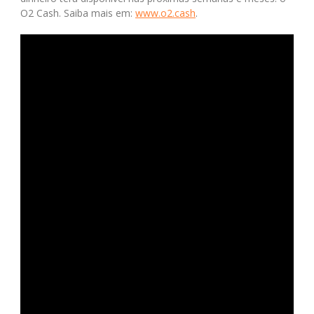
O2 Cash. Saiba mais em:
www.o2.cash
.