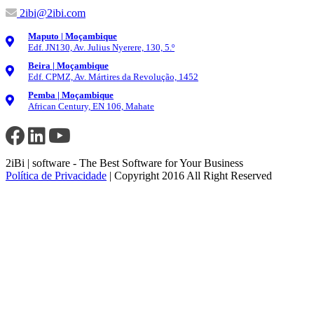
2ibi@2ibi.com
Maputo | Moçambique
Edf. JN130, Av. Julius Nyerere, 130, 5.º
Beira | Moçambique
Edf. CPMZ, Av. Mártires da Revolução, 1452
Pemba | Moçambique
African Century, EN 106, Mahate
2iBi | software - The Best Software for Your Business
Política de Privacidade
| Copyright 2016 All Right Reserved