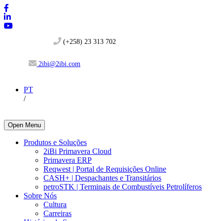
(+258) 23 313 702
2ibi@2ibi.com
PT
/
Open Menu
Produtos e Soluções
2iBi Primavera Cloud
Primavera ERP
Reqwest | Portal de Requisições Online
CASH+ | Despachantes e Transitários
petroSTK | Terminais de Combustíveis Petrolíferos
Sobre Nós
Cultura
Carreiras