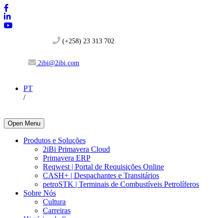
(+258) 23 313 702
2ibi@2ibi.com
PT
/
Open Menu
Produtos e Soluções
2iBi Primavera Cloud
Primavera ERP
Reqwest | Portal de Requisições Online
CASH+ | Despachantes e Transitários
petroSTK | Terminais de Combustíveis Petrolíferos
Sobre Nós
Cultura
Carreiras