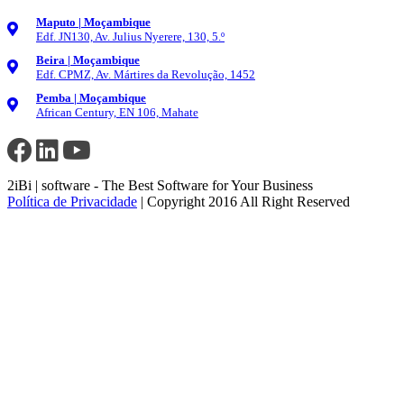
Maputo | Moçambique
Edf. JN130, Av. Julius Nyerere, 130, 5.º
Beira | Moçambique
Edf. CPMZ, Av. Mártires da Revolução, 1452
Pemba | Moçambique
African Century, EN 106, Mahate
2iBi | software - The Best Software for Your Business
Política de Privacidade
| Copyright 2016 All Right Reserved