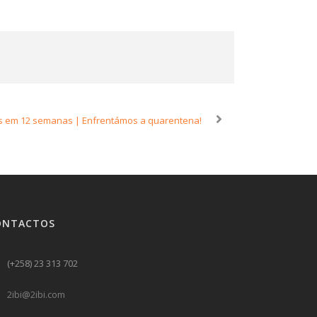
s em 12 semanas | Enfrentámos a quarentena!
ONTACTOS
(+258) 23 313 702
2ibi@2ibi.com