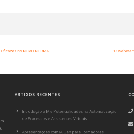
te Eficazes no NOVO NORMAL…
12 webinar
ARTIGOS RECENTES
C
Introdução à IA e Potencialidades na Automatização
de Processos e Assistentes Virtuais
 em
e,
Apresentações com IA Gen para Formadores