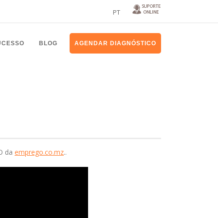
PT
UCESSO
BLOG
AGENDAR DIAGNÓSTICO
EO da
emprego.co.mz
..