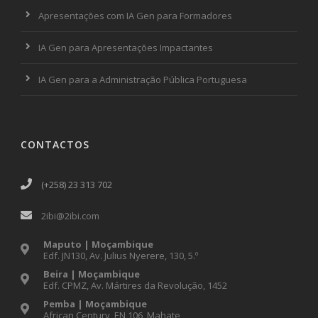
Apresentações com IA Gen para Formadores
IA Gen para Apresentações Impactantes
IA Gen para a Administração Pública Portuguesa
CONTACTOS
(+258) 23 313 702
2ibi@2ibi.com
Maputo | Moçambique
Edf. JN130, Av. Julius Nyerere, 130, 5.º
Beira | Moçambique
Edf. CPMZ, Av. Mártires da Revolução, 1452
Pemba | Moçambique
African Century, EN 106, Mahate