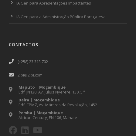
IA Gen para Apresentações Impactantes
IA Gen para a Administração Pública Portuguesa
CONTACTOS
(+258) 23 313 702
2ibi@2ibi.com
Maputo | Moçambique
Edf. JN130, Av. Julius Nyerere, 130, 5.º
Beira | Moçambique
Edf. CPMZ, Av. Mártires da Revolução, 1452
Pemba | Moçambique
African Century, EN 106, Mahate