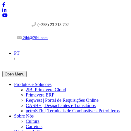
(+258) 23 313 702
2ibi@2ibi.com
PT
/
Open Menu
Produtos e Soluções
2iBi Primavera Cloud
Primavera ERP
Reqwest | Portal de Requisições Online
CASH+ | Despachantes e Transitários
petroSTK | Terminais de Combustíveis Petrolíferos
Sobre Nós
Cultura
Carreiras