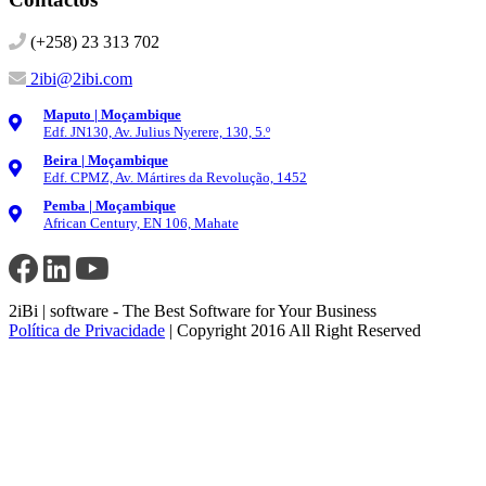
(+258) 23 313 702
2ibi@2ibi.com
Maputo | Moçambique
Edf. JN130, Av. Julius Nyerere, 130, 5.º
Beira | Moçambique
Edf. CPMZ, Av. Mártires da Revolução, 1452
Pemba | Moçambique
African Century, EN 106, Mahate
2iBi | software - The Best Software for Your Business
Política de Privacidade
| Copyright 2016 All Right Reserved